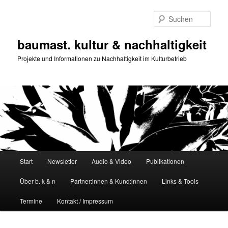
Zum
primären
Such
Inhalt
springen
baumast. kultur & nachhaltigkeit
Projekte und Informationen zu Nachhaltigkeit im Kulturbetrieb
Hauptmenü
Start
Newsletter
Audio & Video
Publikationen
Über b. k & n
Partner:innen & Kund:innen
Links & Tools
Termine
Kontakt / Impressum