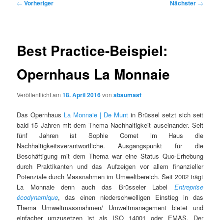
Beitragsnavigation
←
Vorheriger
Nächster
→
Best Practice-Beispiel:
Opernhaus La Monnaie
Veröffentlicht am
18. April 2016
von
abaumast
Das Opernhaus
La Monnaie | De Munt
in Brüssel setzt sich seit
bald 15 Jahren mit dem Thema Nachhaltigkeit auseinander. Seit
fünf Jahren ist Sophie Cornet im Haus die
Nachhaltigkeitsverantwortliche. Ausgangspunkt für die
Beschäftigung mit dem Thema war eine Status Quo-Erhebung
durch Praktikanten und das Aufzeigen vor allem finanzieller
Potenziale durch Massnahmen im Umweltbereich. Seit 2002 trägt
La Monnaie denn auch das Brüsseler Label
Entreprise
écodynamique
,
das einen niederschwelligen Einstieg in das
Thema Umweltmassnahmen/ Umweltmanagement bietet und
einfacher umzusetzen ist als ISO 14001 oder EMAS. Der