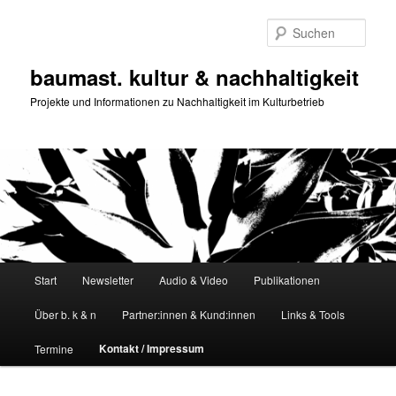
Zum
primären
Such
Inhalt
springen
baumast. kultur & nachhaltigkeit
Projekte und Informationen zu Nachhaltigkeit im Kulturbetrieb
Hauptmenü
Start
Newsletter
Audio & Video
Publikationen
Über b. k & n
Partner:innen & Kund:innen
Links & Tools
Kontakt / Impressum
Termine