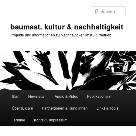
Zum
Zum
primären
sekundären
Such
Inhalt
Inhalt
springen
springen
baumast. kultur & nachhaltigkeit
Projekte und Informationen zu Nachhaltigkeit im Kulturbetrieb
Hauptmenü
Start
Newsletter
Audio & Video
Publikationen
Über b. k & n
Partner:innen & Kund:innen
Links & Tools
Termine
Kontakt / Impressum