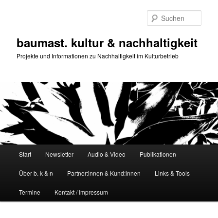
Zum
primären
Such
Inhalt
springen
baumast. kultur & nachhaltigkeit
Projekte und Informationen zu Nachhaltigkeit im Kulturbetrieb
Hauptmenü
Start
Newsletter
Audio & Video
Publikationen
Über b. k & n
Partner:innen & Kund:innen
Links & Tools
Termine
Kontakt / Impressum