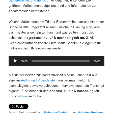
Barrierefreiheit und Inklusion
eingerichtet, unter dem alle
größeren Maßnahmen aufgelistet sind und Informationen zum
Theaterbesuch bereitstehen.
Welche Maßnahmen am TfN für Barrierefreiheit vor und hinter der
Bühne bereits umgesetzt wurden, welche in Planung sind, was
das Theater allgemein tun kann und was es tun muss, das
behandelt der
podcast. kultur & nachhaltigkeit no. 2
. Als
Gesprächspartnerin konnte Clara-Maria Scheim, die Agentin für
Inklusion des TfN, gewonnen werden.
Audio-
00:00
00:00
Player
Als kleiner Beitrag zur Barrierefreiheit sind neu auch fast alle
eigenen
Audio- und Videodateien
von baumast. kultur &
nachhaltigkeit sowie verschiedene Interviews durch ein Transkript
ergänzt. Eine Abschrift des
podcast. kultur & nachhaltigkeit
no. 2
ist
hier
verfügbar.
Dieser Eintrag wurde von
Rebecca Zechiel
unter
Inklusion
,
Podcast
,